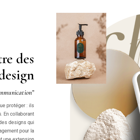
re des
 design
ommunication”
e protéger : ils
 En collaborant
des designs qui
agement pour la
nt une extension