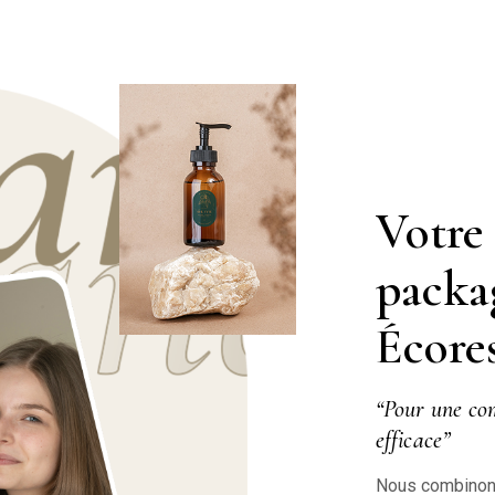
Votre 
packa
Écore
“Pour une co
efficace”
Nous combinons